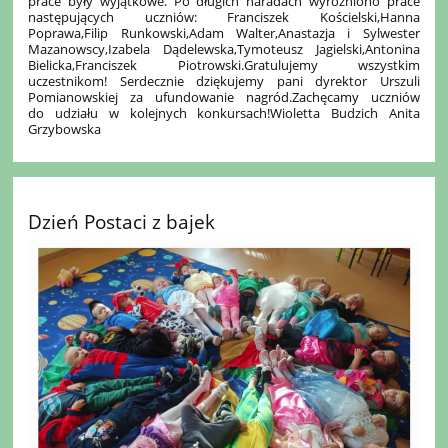
prace były wyjątkowe. Po długich naradach wyróżniono prace
następujących uczniów: Franciszek Kościelski,Hanna
Poprawa,Filip Runkowski,Adam Walter,Anastazja i Sylwester
Mazanowscy,Izabela Dądelewska,Tymoteusz Jagielski,Antonina
Bielicka,Franciszek Piotrowski.Gratulujemy wszystkim
uczestnikom! Serdecznie dziękujemy pani dyrektor Urszuli
Pomianowskiej za ufundowanie nagród.Zachęcamy uczniów
do udziału w kolejnych konkursach!Wioletta Budzich Anita
Grzybowska
Dzień Postaci z bajek