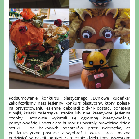
Podsumowanie konkursu plastycznego „Dyniowe cudeńka”
Zakończyliśmy nasz jesienny konkurs plastyczny, który polegał
na przygotowaniu jesiennej dekoracji z dyni- postaci, bohatera
z bajki, książki, zwierzątka, stroika lub innej kreatywnej jesienna
ozdoby. Uczniowie wykazali się ogromną kreatywnością,
pomysłowością i poczuciem humoru! Powstały prawdziwe dzieła
sztuki – od bajkowych bohaterów, przez zwierzątka, aż
po fantastyczne postacie z wyobraźni. Wasze prace można
podziwiać w galerii poniżej. Serdecznie dziękujemy wszystkim