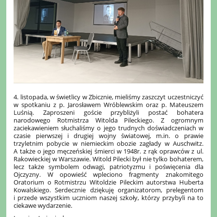
4. listopada, w świetlicy w Zbicznie, mieliśmy zaszczyt uczestniczyć
w spotkaniu z p. Jarosławem Wróblewskim oraz p. Mateuszem
Luśnią. Zaproszeni goście przybliżyli postać bohatera
narodowego Rotmistrza Witolda Pileckiego. Z ogromnym
zaciekawieniem słuchaliśmy o jego trudnych doświadczeniach w
czasie pierwszej i drugiej wojny światowej, m.in. o prawie
trzyletnim pobycie w niemieckim obozie zagłady w Auschwitz.
A także o jego męczeńskiej śmierci w 1948r. z rąk oprawców z ul.
Rakowieckiej w Warszawie. Witold Pilecki był nie tylko bohaterem,
lecz także symbolem odwagi, patriotyzmu i poświęcenia dla
Ojczyzny. W opowieść wpleciono fragmenty znakomitego
Oratorium o Rotmistrzu Witoldzie Pileckim autorstwa Huberta
Kowalskiego. Serdecznie dziękuję organizatorom, prelegentom
i przede wszystkim uczniom naszej szkoły, którzy przybyli na to
ciekawe wydarzenie.