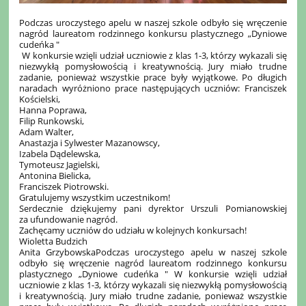
Podczas uroczystego apelu w naszej szkole odbyło się wręczenie
nagród laureatom rodzinnego konkursu plastycznego „Dyniowe
cudeńka "
W konkursie wzięli udział uczniowie z klas 1-3, którzy wykazali się
niezwykłą pomysłowością i kreatywnością. Jury miało trudne
zadanie, ponieważ wszystkie prace były wyjątkowe. Po długich
naradach wyróżniono prace następujących uczniów: Franciszek
Kościelski,
Hanna Poprawa,
Filip Runkowski,
Adam Walter,
Anastazja i Sylwester Mazanowscy,
Izabela Dądelewska,
Tymoteusz Jagielski,
Antonina Bielicka,
Franciszek Piotrowski.
Gratulujemy wszystkim uczestnikom!
Serdecznie dziękujemy pani dyrektor Urszuli Pomianowskiej
za ufundowanie nagród.
Zachęcamy uczniów do udziału w kolejnych konkursach!
Wioletta Budzich
Anita GrzybowskaPodczas uroczystego apelu w naszej szkole
odbyło się wręczenie nagród laureatom rodzinnego konkursu
plastycznego „Dyniowe cudeńka " W konkursie wzięli udział
uczniowie z klas 1-3, którzy wykazali się niezwykłą pomysłowością
i kreatywnością. Jury miało trudne zadanie, ponieważ wszystkie