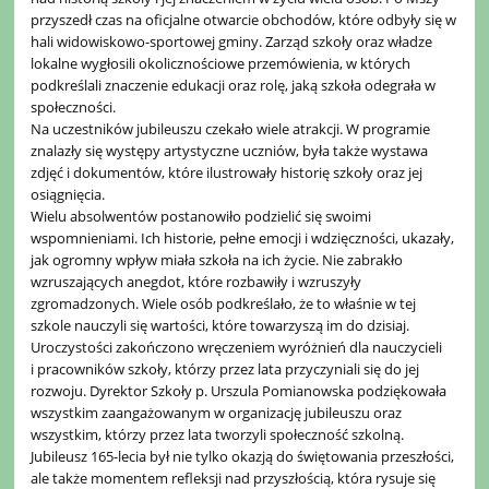
przyszedł czas na oficjalne otwarcie obchodów, które odbyły się w
hali widowiskowo-sportowej gminy. Zarząd szkoły oraz władze
lokalne wygłosili okolicznościowe przemówienia, w których
podkreślali znaczenie edukacji oraz rolę, jaką szkoła odegrała w
społeczności.
Na uczestników jubileuszu czekało wiele atrakcji. W programie
znalazły się występy artystyczne uczniów, była także wystawa
zdjęć i dokumentów, które ilustrowały historię szkoły oraz jej
osiągnięcia.
Wielu absolwentów postanowiło podzielić się swoimi
wspomnieniami. Ich historie, pełne emocji i wdzięczności, ukazały,
jak ogromny wpływ miała szkoła na ich życie. Nie zabrakło
wzruszających anegdot, które rozbawiły i wzruszyły
zgromadzonych. Wiele osób podkreślało, że to właśnie w tej
szkole nauczyli się wartości, które towarzyszą im do dzisiaj.
Uroczystości zakończono wręczeniem wyróżnień dla nauczycieli
i pracowników szkoły, którzy przez lata przyczyniali się do jej
rozwoju. Dyrektor Szkoły p. Urszula Pomianowska podziękowała
wszystkim zaangażowanym w organizację jubileuszu oraz
wszystkim, którzy przez lata tworzyli społeczność szkolną.
Jubileusz 165-lecia był nie tylko okazją do świętowania przeszłości,
ale także momentem refleksji nad przyszłością, która rysuje się