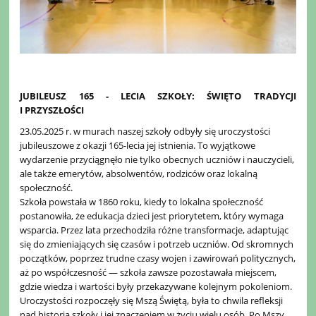
JUBILEUSZ 165 - LECIA SZKOŁY: ŚWIĘTO TRADYCJI
I PRZYSZŁOŚCI
23.05.2025 r. w murach naszej szkoły odbyły się uroczystości
jubileuszowe z okazji 165-lecia jej istnienia. To wyjątkowe
wydarzenie przyciągnęło nie tylko obecnych uczniów i nauczycieli,
ale także emerytów, absolwentów, rodziców oraz lokalną
społeczność.
Szkoła powstała w 1860 roku, kiedy to lokalna społeczność
postanowiła, że edukacja dzieci jest priorytetem, który wymaga
wsparcia. Przez lata przechodziła różne transformacje, adaptując
się do zmieniających się czasów i potrzeb uczniów. Od skromnych
początków, poprzez trudne czasy wojen i zawirowań politycznych,
aż po współczesność — szkoła zawsze pozostawała miejscem,
gdzie wiedza i wartości były przekazywane kolejnym pokoleniom.
Uroczystości rozpoczęły się Mszą Świętą, była to chwila refleksji
nad historią szkoły i jej znaczeniem w życiu wielu osób. Po Mszy