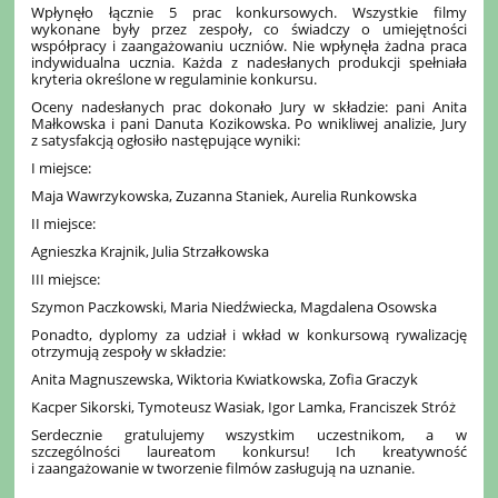
Wpłynęło łącznie 5 prac konkursowych. Wszystkie filmy
wykonane były przez zespoły, co świadczy o umiejętności
współpracy i zaangażowaniu uczniów. Nie wpłynęła żadna praca
indywidualna ucznia. Każda z nadesłanych produkcji spełniała
kryteria określone w regulaminie konkursu.
Oceny nadesłanych prac dokonało Jury w składzie: pani Anita
Małkowska i pani Danuta Kozikowska. Po wnikliwej analizie, Jury
z satysfakcją ogłosiło następujące wyniki:
I miejsce:
Maja Wawrzykowska, Zuzanna Staniek, Aurelia Runkowska
II miejsce:
Agnieszka Krajnik, Julia Strzałkowska
III miejsce:
Szymon Paczkowski, Maria Niedźwiecka, Magdalena Osowska
Ponadto, dyplomy za udział i wkład w konkursową rywalizację
otrzymują zespoły w składzie:
Anita Magnuszewska, Wiktoria Kwiatkowska, Zofia Graczyk
Kacper Sikorski, Tymoteusz Wasiak, Igor Lamka, Franciszek Stróż
Serdecznie gratulujemy wszystkim uczestnikom, a w
szczególności laureatom konkursu! Ich kreatywność
i zaangażowanie w tworzenie filmów zasługują na uznanie.