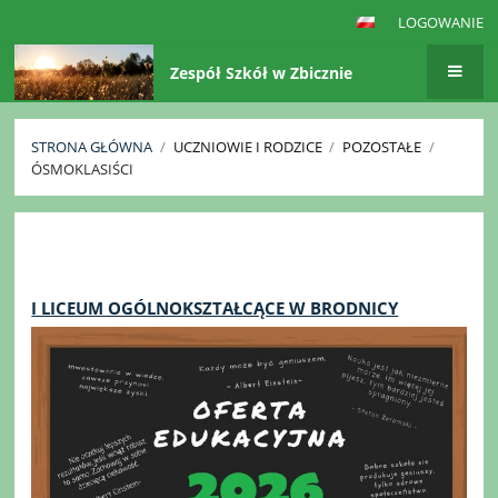
LOGOWANIE
Zespół Szkół w Zbicznie
STRONA GŁÓWNA
/
UCZNIOWIE I RODZICE
/
POZOSTAŁE
/
ÓSMOKLASIŚCI
Ósmoklasiści
I LICEUM OGÓLNOKSZTAŁCĄCE W BRODNICY