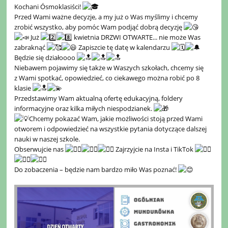
Kochani Ósmoklasiści!
Przed Wami ważne decyzje, a my już o Was myślimy i chcemy
zrobić wszystko, aby pomóc Wam podjąć dobrą decyzję
Już
kwietnia DRZWI OTWARTE... nie może Was
zabraknąć
Zapiszcie tę datę w kalendarzu
Będzie się działoooo
Niebawem pojawimy się także w Waszych szkołach, chcemy się
z Wami spotkać, opowiedzieć, co ciekawego można robić po 8
klasie
Przedstawimy Wam aktualną ofertę edukacyjną, foldery
informacyjne oraz kilka miłych niespodzianek.
Chcemy pokazać Wam, jakie możliwości stoją przed Wami
otworem i odpowiedzieć na wszystkie pytania dotyczące dalszej
nauki w naszej szkole.
Obserwujcie nas
Zajrzyjcie na Insta i TikTok
Do zobaczenia – będzie nam bardzo miło Was poznać!